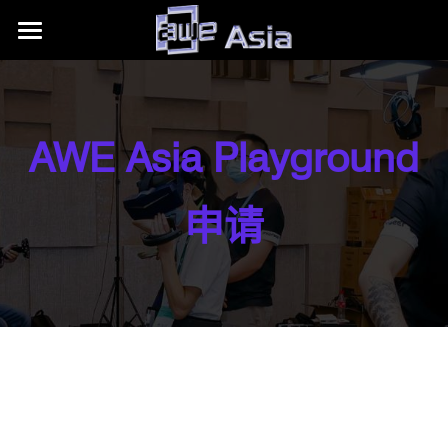
大会详情
展区信息
购票权益
AWE Asia Playground
内容模块
往期活动
展区平面图
合作伙伴
赞助商/参展商
关于我们
AWE Asia 2026
申请
目的地推荐
Auggie Awards
AWE Asia 2024
+86.186.1058.3540
关于AWE
contact@aweasia.com
AWE Asia 2023
AWE全球活动
AWE Asia 2022
资讯站
AWE USA
AWE Asia 2021
联系我们
UnitedXR Europe
AWE Asia 2020
AWE Nite