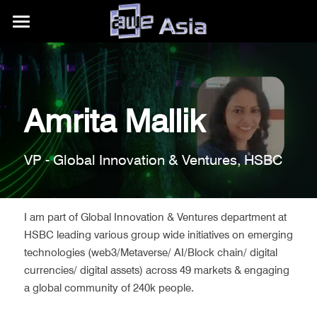
大会详情
展区信息
购票权益
Amrita Mallik 
内容模块
往期活动
展区平面图
合作伙伴
赞助商/参展商
关于我们
AWE Asia 2026
VP - Global Innovation & Ventures, HSBC
目的地推荐
Auggie Awards
AWE Asia 2024
关于AWE
+86.186.1058.3540
contact@aweasia.com
AWE Asia 2023
AWE全球活动
I am part of Global Innovation & Ventures department at 
HSBC leading various group wide initiatives on emerging 
AWE Asia 2022
资讯站
AWE USA
technologies (web3/Metaverse/ AI/Block chain/ digital 
currencies/ digital assets) across 49 markets & engaging 
AWE Asia 2021
联系我们
UnitedXR Europe
a global community of 240k people.
AWE Asia 2020
AWE Nite